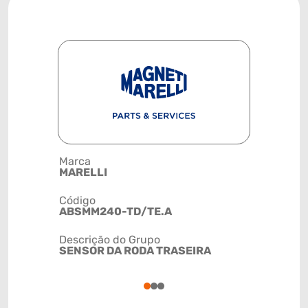
Marca
Posição
MARELLI
RODA
Código
Código de 
ABSMM240-TD/TE.A
(GTIN)
78915797
Descrição do Grupo
SENSOR DA RODA TRASEIRA
NCM
8543200
1
2
3