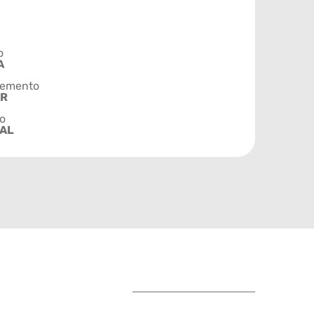
o
A
emento
AR
o
AL