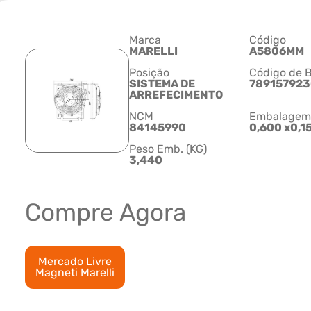
Marca
Código
MARELLI
A5806MM
Posição
Código de B
SISTEMA DE
78915792
ARREFECIMENTO
NCM
Embalagem C
84145990
0,600 x0,1
Peso Emb. (KG)
3,440
Compre Agora
Mercado Livre
Magneti Marelli