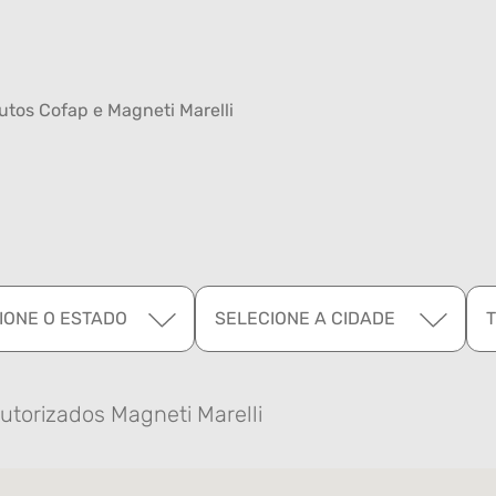
tos Cofap e Magneti Marelli
IONE O ESTADO
SELECIONE A CIDADE
utorizados Magneti Marelli