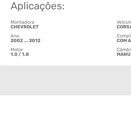
Aplicações:
Montadora
Veícul
CHEVROLET
CORS
Ano
Compl
2002 ... 2012
COM 
Motor
Câmbi
1.0 / 1.8
MANU