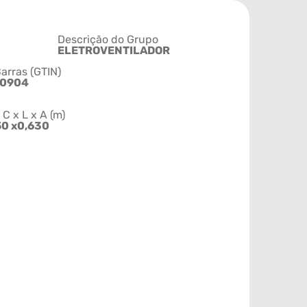
Descrição do Grupo
ELETROVENTILADOR
arras (GTIN)
30904
 x L x A (m)
50 x0,630