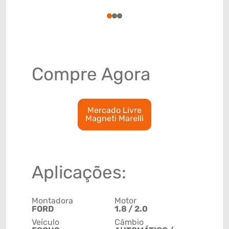
84143091
1
2
3
Compre Agora
Mercado Livre
Magneti Marelli
Aplicações:
Montadora
Motor
FORD
1.8 / 2.0
Veículo
Câmbio