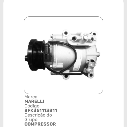
Marca
Posição
MARELLI
SISTEMA 
Código
REFRIGE
8FK351113811
Código de 
Descrição do
(GTIN)
Grupo
78915793
COMPRESSOR
NCM