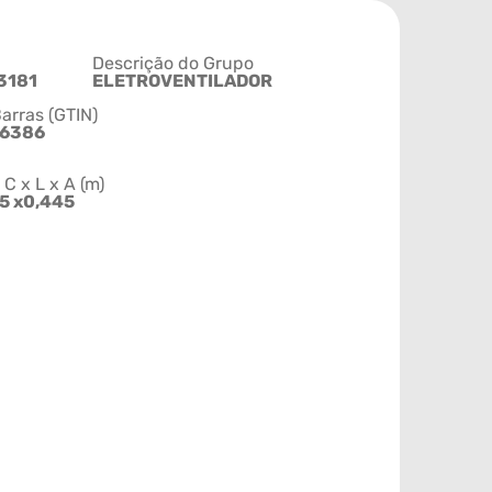
Descrição do Grupo
3181
ELETROVENTILADOR
arras (GTIN)
26386
 x L x A (m)
25 x0,445