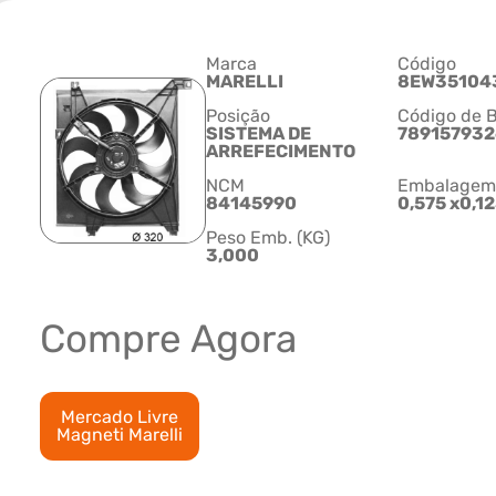
Marca
Código
MARELLI
8EW35104
Posição
Código de B
SISTEMA DE
78915793
ARREFECIMENTO
NCM
Embalagem C
84145990
0,575 x0,1
Peso Emb. (KG)
3,000
Compre Agora
Mercado Livre
Magneti Marelli