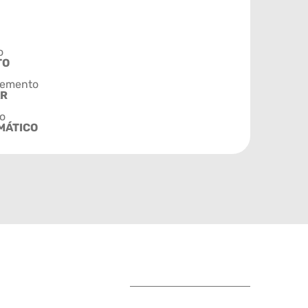
o
TO
emento
AR
o
MÁTICO