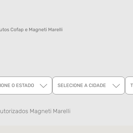
tos Cofap e Magneti Marelli
IONE O ESTADO
SELECIONE A CIDADE
utorizados Magneti Marelli