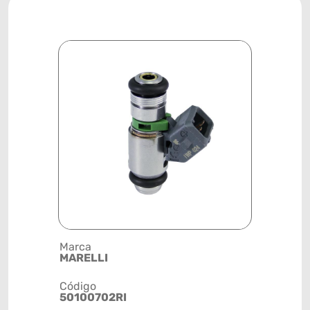
Marca
Posição
MARELLI
SISTEMA 
Código
Código de 
50100702RI
(GTIN)
78915791