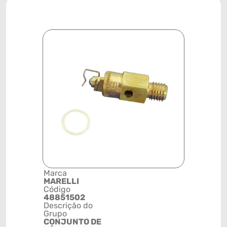
Marca
Posição
MARELLI
CARBURA
Código
Código de 
48851502
(GTIN)
Descrição do
78915791
Grupo
NCM
CONJUNTO DE
8481802