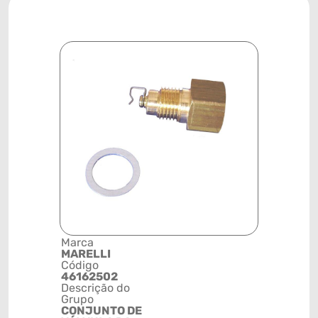
Marca
Posição
MARELLI
CARBURA
Código
Código de 
46162502
(GTIN)
Descrição do
78915790
Grupo
NCM
CONJUNTO DE
8481802