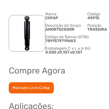
Marca
Código
COFAP
45915
Descrição do Grupo
Posição
AMORTECEDOR
TRASEIRA
Código de Barras (GTIN)
7891579719683
Embalagem C x L x A (m)
0,550 x0,157 x0,157
Compre Agora
Mercado Livre Cofap
Aplicações: