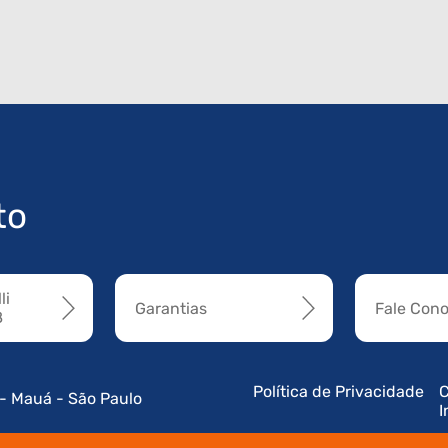
to
li
Garantias
Fale Con
8
Política de Privacidade
C
 - Mauá - São Paulo
I