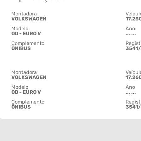
Montadora
Veícul
VOLKSWAGEN
17.23
Modelo
Ano
OD - EURO V
... ...
Complemento
Regist
ÔNIBUS
3541/
Montadora
Veícul
VOLKSWAGEN
17.26
Modelo
Ano
OD - EURO V
... ...
Complemento
Regist
ÔNIBUS
3541/