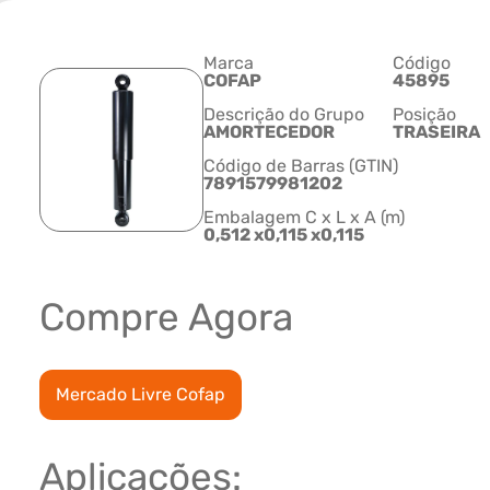
Marca
Código
COFAP
45895
Descrição do Grupo
Posição
AMORTECEDOR
TRASEIRA
Código de Barras (GTIN)
7891579981202
Embalagem C x L x A (m)
0,512 x0,115 x0,115
Compre Agora
Mercado Livre Cofap
Aplicações: