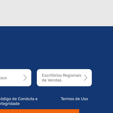
Escritórios Regionais
osco
de Vendas
ódigo de Conduta e
Termos de Uso
ntegridade