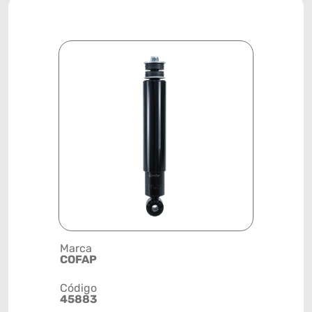
Marca
Descrição 
COFAP
AMORTEC
Código
Posição
45883
DIANTEIR