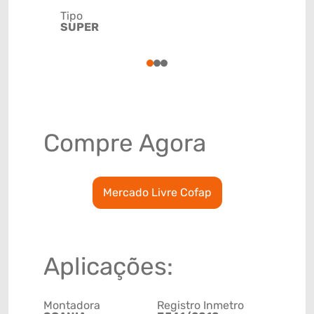
Tipo
Código de 
SUPER
(GTIN)
78915799
1
2
3
Compre Agora
Mercado Livre Cofap
Aplicações:
Montadora
Registro Inmetro