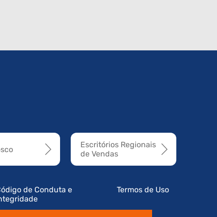
Escritórios Regionais
osco
de Vendas
ódigo de Conduta e
Termos de Uso
ntegridade