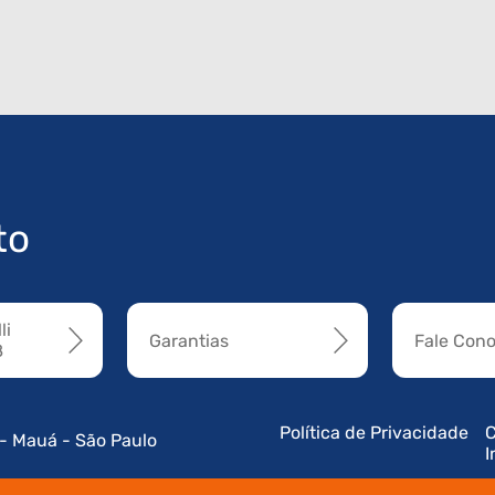
to
li
Garantias
Fale Con
8
Política de Privacidade
C
 - Mauá - São Paulo
I