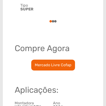
Tipo
Código de 
SUPER
(GTIN)
78915792
1
2
3
Compre Agora
Mercado Livre Cofap
Aplicações:
Montadora
Ano