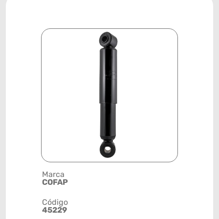
Marca
Descrição 
COFAP
AMORTEC
Código
Posição
45229
DIANTEIR