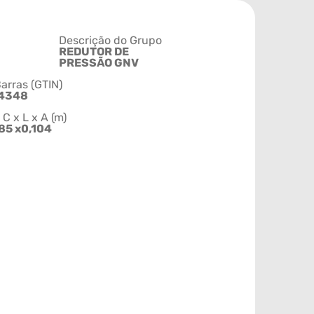
Descrição do Grupo
REDUTOR DE
PRESSÃO GNV
arras (GTIN)
14348
 x L x A (m)
85 x0,104