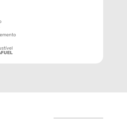
o
emento
stível
AFUEL