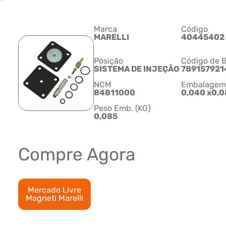
Marca
Código
MARELLI
40445402
Posição
Código de B
SISTEMA DE INJEÇÃO
78915792
NCM
Embalagem C
84811000
0,040 x0,0
Peso Emb. (KG)
0,085
Compre Agora
Mercado Livre
Magneti Marelli