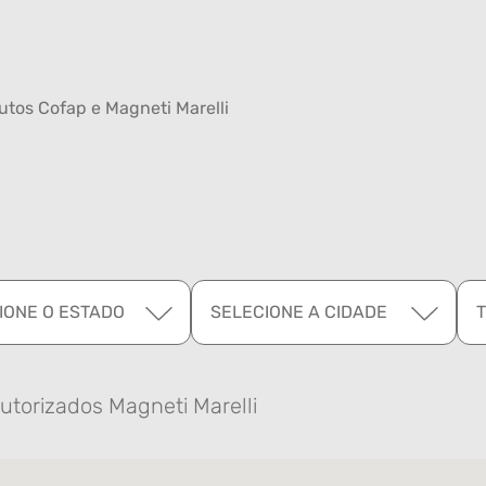
tos Cofap e Magneti Marelli
IONE O ESTADO
SELECIONE A CIDADE
utorizados Magneti Marelli