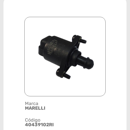
Marca
Posição
MARELLI
SISTEMA 
Código
Código de 
40439102RI
(GTIN)
78915791