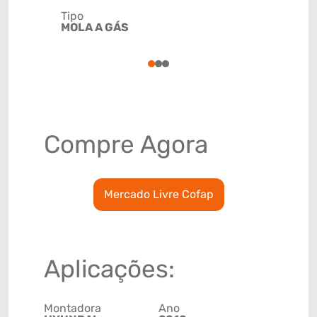
Tipo
Código de 
MOLA A GÁS
(GTIN)
78915799
1
2
3
Compre Agora
Mercado Livre Cofap
Aplicações:
Montadora
Ano