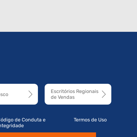
Escritórios Regionais
osco
de Vendas
ódigo de Conduta e
Termos de Uso
ntegridade