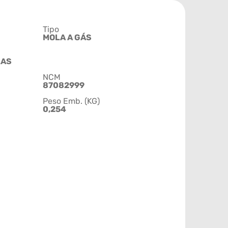
Tipo
MOLA A GÁS
LAS
NCM
87082999
Peso Emb. (KG)
0,254