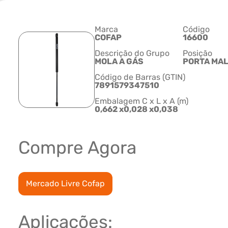
Marca
Código
COFAP
16600
Descrição do Grupo
Posição
MOLA A GÁS
PORTA MA
Código de Barras (GTIN)
7891579347510
Embalagem C x L x A (m)
0,662 x0,028 x0,038
Compre Agora
Mercado Livre Cofap
Aplicações: