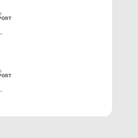
o
PORT
..
o
PORT
.