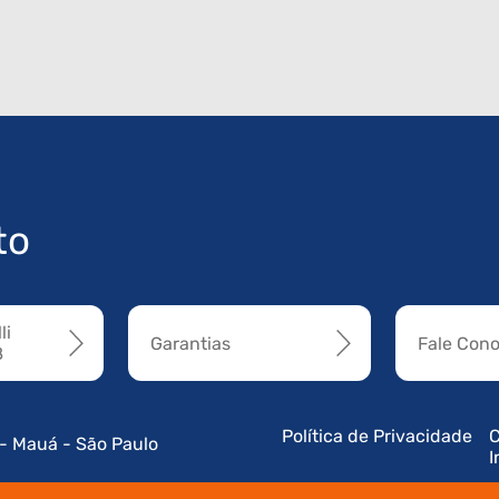
to
li
Garantias
Fale Con
8
Política de Privacidade
C
 - Mauá - São Paulo
I