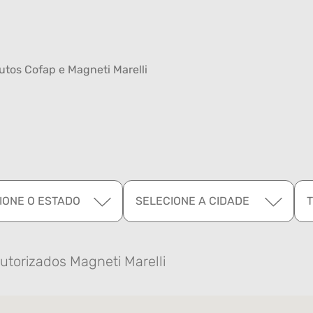
tos Cofap e Magneti Marelli
IONE O ESTADO
SELECIONE A CIDADE
utorizados Magneti Marelli