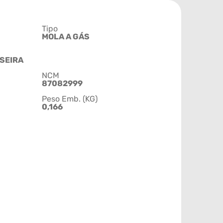
Tipo
MOLA A GÁS
SEIRA
NCM
87082999
Peso Emb. (KG)
0,166