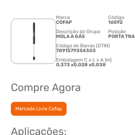
Marca
Código
COFAP
16592
Descrição do Grupo
Posição
MOLA A GÁS
PORTA TRA
Código de Barras (GTIN)
7891579354303
Embalagem C x L x A (m)
0,373 x0,028 x0,038
Compre Agora
Mercado Livre Cofap
Aplicações: