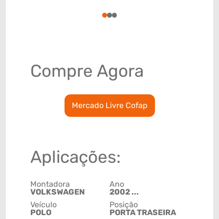
78915797
1
2
3
Compre Agora
Mercado Livre Cofap
Aplicações:
Montadora
Ano
VOLKSWAGEN
2002 ...
Veículo
Posição
POLO
PORTA TRASEIRA