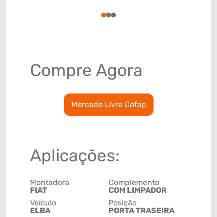
78915790
1
2
3
Compre Agora
Mercado Livre Cofap
Aplicações:
Montadora
Complemento
FIAT
COM LIMPADOR
Veículo
Posição
ELBA
PORTA TRASEIRA